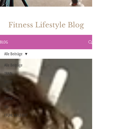
Fitness Lifestyle Blog
BLOG
Alle Beiträge
Alle Beiträge
TRAIN
MOVE
EAT
THINK
DO
I FÜHL MI LEICHT