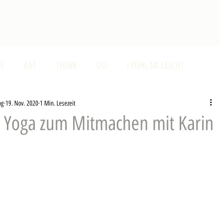
E
EAT
THINK
DO
I FÜHL MI LEICHT
og
19. Nov. 2020
1 Min. Lesezeit
 Yoga zum Mitmachen mit Karin