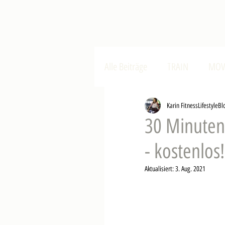
Get it done!
Alle Beiträge
TRAIN
MOV
Karin FitnessLifestyleBl
30 Minuten
- kostenlos!
Aktualisiert:
3. Aug. 2021