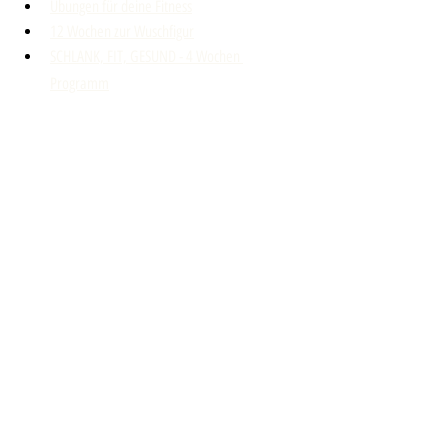
Übungen für deine Fitness
12 Wochen zur Wuschfigur
SCHLANK, FIT, GESUND - 4 Wochen 
Programm
I FÜHL MI LEICHT 12 Wochen Kurs 
Du kennst jemanden, der seine Figur und Fitness 
verbessern möchte? Dann leite gerne den Link zu 
meinem Blog weiter. Es ist mein Herzensprojekt, 
Menschen dabei zu unterstützen, ohne zu leiden 
und zu hungern, die Wunschfigur zu erreichen und 
gesund und fit zu sein.