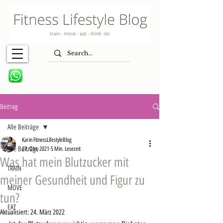
Beitrag
Alle Beiträge
Karin FitnessLifestyleBlog
Alle Beiträge
27. Okt. 2021
5 Min. Lesezeit
Was hat mein Blutzucker mit
TRAIN
meiner Gesundheit und Figur zu
MOVE
tun?
EAT
Aktualisiert:
24. März 2022