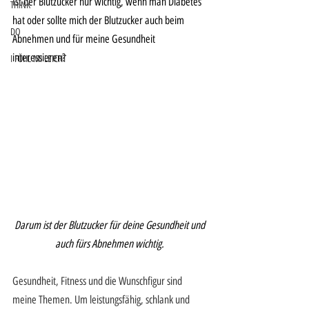
Ist der Blutzucker nur wichtig, wenn man Diabetes 
THINK
hat oder sollte mich der Blutzucker auch beim 
DO
Abnehmen und für meine Gesundheit 
interessieren?
I FÜHL MI LEICHT
Darum ist der Blutzucker für deine Gesundheit und 
auch fürs Abnehmen wichtig. 
Gesundheit, Fitness und die Wunschfigur sind 
meine Themen. Um leistungsfähig, schlank und 