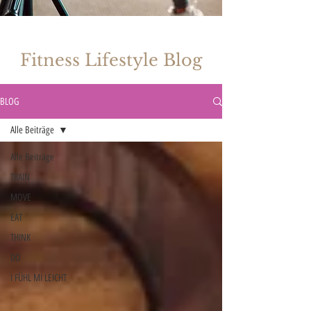
Fitness Lifestyle Blog
BLOG
Alle Beiträge
Alle Beiträge
TRAIN
MOVE
EAT
THINK
DO
I FÜHL MI LEICHT