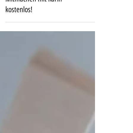
30 Minuten Yoga zum
Mitmachen mit Karin -
kostenlos!