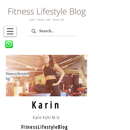
FitnessLifestyleB
log
Karin
Karin Kühr M.Sc
FitnessLifestyleBlog