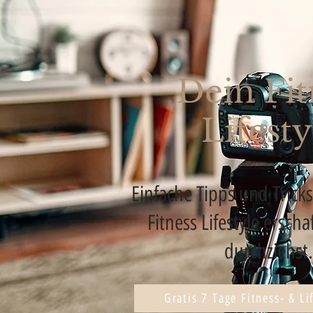
Dein Fit
Lifesty
Einfache Tipps und Trick
Fitness Lifestyle ersch
durchziehs
Gratis 7 Tage Fitness- & Li