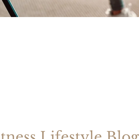
en & Motivation für deinen Fitness Lifes
, Training, Rezepte, Mindset, Abnehm
itness Lifestyle Blog