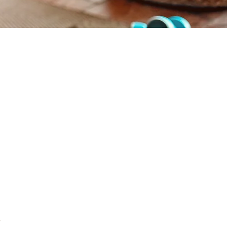
tyle
en & Figur.