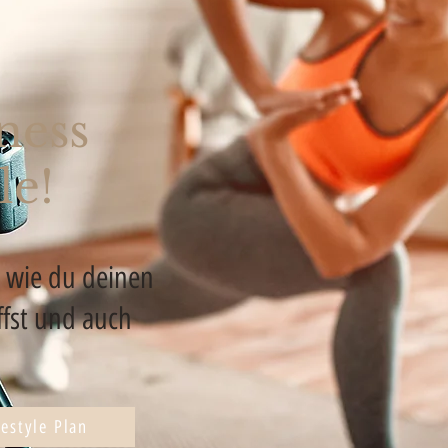
ness
le!
s wie du deinen
affst und auch
t.
festyle Plan