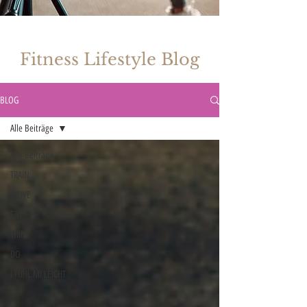
Fitness Lifestyle Blog
BLOG
Alle Beiträge
Alle Beiträge
TRAIN
MOVE
EAT
THINK
DO
I FÜHL MI LEICHT