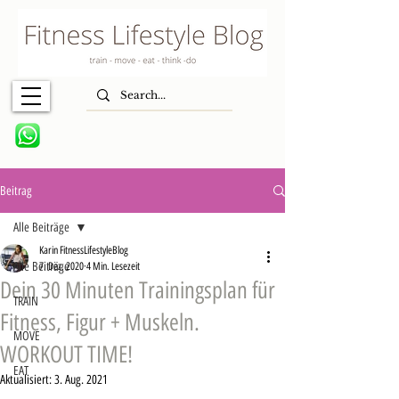
Beitrag
Alle Beiträge
Karin FitnessLifestyleBlog
Alle Beiträge
7. Dez. 2020
4 Min. Lesezeit
Dein 30 Minuten Trainingsplan für
TRAIN
Fitness, Figur + Muskeln.
MOVE
WORKOUT TIME!
EAT
Aktualisiert:
3. Aug. 2021