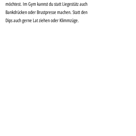
möchtest. Im Gym kannst du statt Liegestütz auch 
Bankdrücken oder Brustpresse machen. Statt den 
Dips auch gerne Lat ziehen oder Klimmzüge. 
Fazit
3 x 30 Minuten pro Woche 
Muskeltraining für deinen Fitness 
Lifestyle gehören ab jetzt zu 
deinem Alltag! 